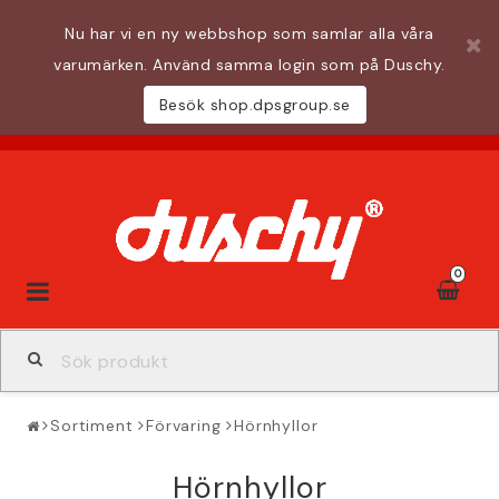
Nu har vi en ny webbshop som samlar alla våra
varumärken. Använd samma login som på Duschy.
Besök shop.dpsgroup.se
0
Toggle
navigation
Sortiment
Förvaring
Hörnhyllor
Hörnhyllor