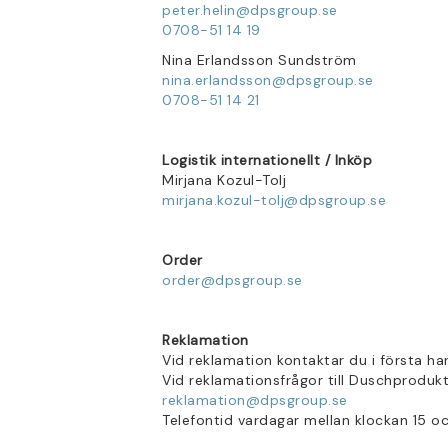
peter.helin@dpsgroup.se
0708-51 14 19
Nina Erlandsson Sundström
nina.erlandsson@dpsgroup.se
0708-51 14 21
Logistik internationellt / Inköp
Mirjana Kozul-Tolj
mirjana.kozul-tolj@dpsgroup.se
Order
order@dpsgroup.se
Reklamation
Vid reklamation kontaktar du i första ha
Vid reklamationsfrågor till Duschproduk
reklamation@dpsgroup.se
Telefontid vardagar mellan klockan 15 o