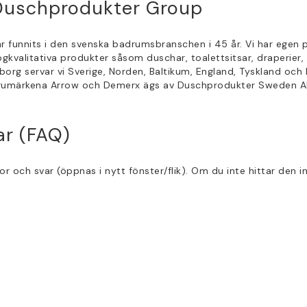
 Duschprodukter Group
 funnits i den svenska badrumsbranschen i 45 år. Vi har egen 
 högkvalitativa produkter såsom duschar, toalettsitsar, draperi
org servar vi Sverige, Norden, Baltikum, England, Tyskland och Po
arumärkena Arrow och Demerx ägs av Duschprodukter Sweden A
ar (FAQ)
gor och svar (öppnas i nytt fönster/flik). Om du inte hittar den 