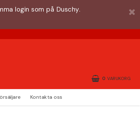
amma login som på Duschy.
0
VARUKORG
örsäljare
Kontakta oss
DIN VARUKORG ÄR TOM