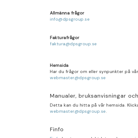
Allmänna frågor
info@dpsgroup.se
Fakturafrågor
faktura@dpsgroup.se
Hemsida
Har du frågor om eller synpunkter på vå
webmaster@dpsgroup.se
Manualer, bruksanvisningar och
Detta kan du hitta på vår hemsida. Klicka
webmaster@dpsgroup.se
.
Finfo