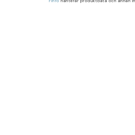
Finfo
hanterar produktdata och annan in