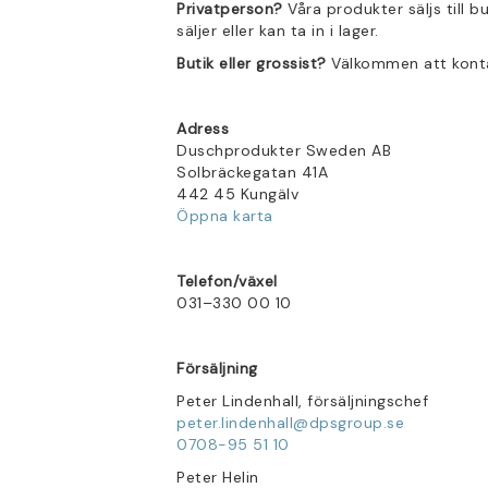
Privatperson?
Våra produkter säljs till b
säljer eller kan ta in i lager.
Butik eller grossist?
Välkommen att kontak
Adress
Duschprodukter Sweden AB
Solbräckegatan 41A
442 45 Kungälv
Öppna karta
Telefon/växel
031–330 00 10
Försäljning
Peter Lindenhall, försäljningschef
peter.lindenhall@dpsgroup.se
0708-95 51 10
Peter Helin