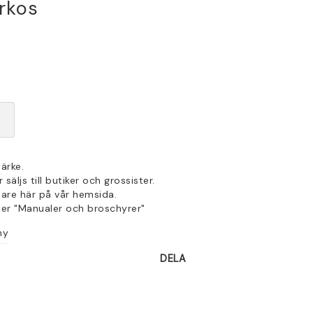
rkos
ärke.
säljs till butiker och grossister.
jare här på vår hemsida.
der "Manualer och broschyrer"
hy
DELA