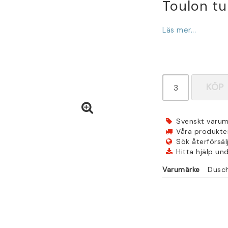
Toulon tu
Läs mer...
KÖP
Svenskt varum
Våra produkter 
Sök återförsäl
Hitta hjälp un
Varumärke
Dusc