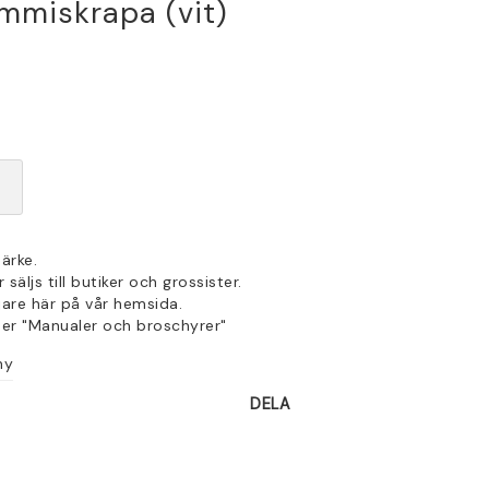
mmiskrapa (vit)
ärke.
säljs till butiker och grossister.
jare här på vår hemsida.
der "Manualer och broschyrer"
hy
DELA