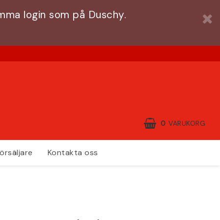
amma login som på Duschy.
0
VARUKORG
örsäljare
Kontakta oss