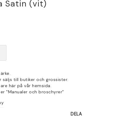
 Satin (vit)
ärke.
säljs till butiker och grossister.
jare här på vår hemsida.
der "Manualer och broschyrer"
hy
DELA