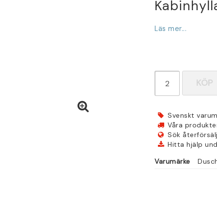
Kabinhylla
Läs mer...
KÖP
Svenskt varum
Våra produkter 
Sök återförsäl
Hitta hjälp un
Varumärke
Dusc