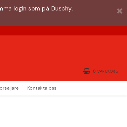
amma login som på Duschy.
0
VARUKORG
örsäljare
Kontakta oss